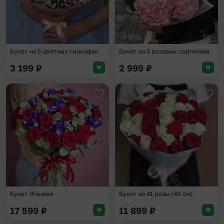
Букет из 5 цветных гипсофил
Букет из 3 розовых гортензий
3 199
₽
2 999
₽
Добавить в избранное
Доба
Букет Женева
Букет из 41 розы (40 см)
17 599
₽
11 899
₽