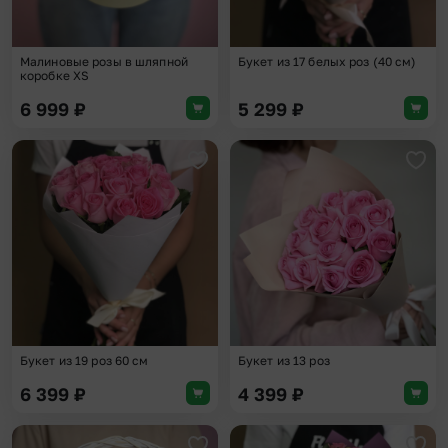
Малиновые розы в шляпной
Букет из 17 белых роз (40 см)
коробке XS
6 999
₽
5 299
₽
Добавить в избранное
Доба
Букет из 19 роз 60 см
Букет из 13 роз
6 399
₽
4 399
₽