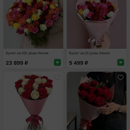
Добавить в избранное
Доба
Букет из 101 розы Кения
Букет из 21 розы Кения
23 899
₽
5 499
₽
Добавить в избранное
Доба