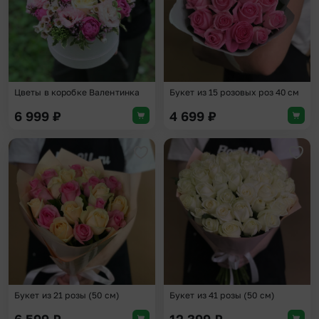
Цветы в коробке Валентинка
Букет из 15 розовых роз 40 см
6 999
₽
4 699
₽
Добавить в избранное
Доба
Букет из 21 розы (50 см)
Букет из 41 розы (50 см)
6 599
₽
12 399
₽