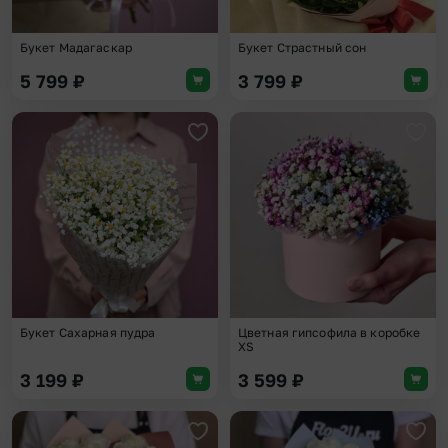
Букет Мадагаскар
Букет Страстный сон
5 799
₽
3 799
₽
Добавить в избранное
Доба
Букет Сахарная пудра
Цветная гипсофила в коробке
XS
3 199
₽
3 599
₽