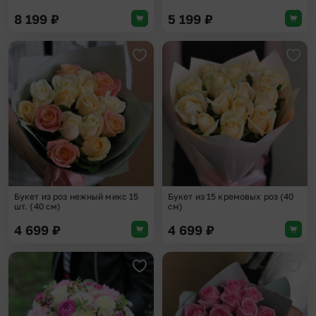
8 199
₽
5 199
₽
Добавить в избранное
Доба
Букет из роз нежный микс 15
Букет из 15 кремовых роз (40
шт. (40 см)
см)
4 699
₽
4 699
₽
Добавить в избранное
Доба