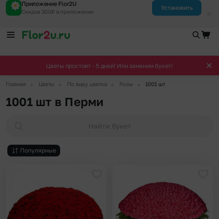
Приложение Flor2U
Установить
Скидка 300₽ в приложении
Цветы простоят - 5 дней! Или заменим букет!
▶
▶
▶
▶
Главная
Цветы
По виду цветка
Розы
1001 шт
1001 шт в Перми
Найти букет
Популярные
Добавить в избранное
Доба