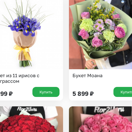
Казань
Уфа
Челябинск
Екатеринбург
Новосибирск
Омск
Волгоград
Воронеж
ет из 11 ирисов с
Букет Моана
грассом
Купить
Купит
899
₽
5 899
₽