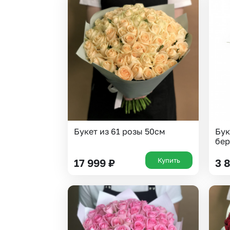
Букет из 61 розы 50см
Бук
бер
Купить
17 999
₽
3 