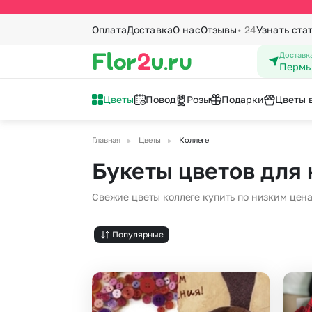
Оплата
Доставка
О нас
Отзывы
• 24
Узнать ста
Доставка
Пермь
Цветы
Повод
Розы
Подарки
Цветы 
▶
▶
Главная
Цветы
Коллеге
Букеты с
По количеству
Татьянин день
Топперы
Вы
Ко
Букеты цветов для 
Новоселье
23
Все цветы
1001 шт
21 роза
Каллы
1 Сентября
8 
Свежие цветы коллеге купить по низким цен
Букеты из роз
501 шт
15 роз
Кустовая ро
Букеты ко дню матери
9 
Ромашки
101 роза
Лаванда
14 февраля - День
Вы
Популярные
Герберы
51 роза
Лилии
влюбленных
Го
Хризантемы
41 роза
Маттиола
Подсолнухи
25 роз
Пионовидна
Альстромерии
Пионы