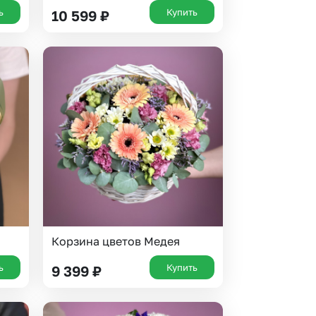
ь
Купить
10 599
₽
Корзина цветов Медея
ь
Купить
9 399
₽