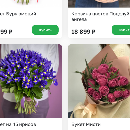
ет Буря эмоций
Корзина цветов Поцелуй
ангела
Купить
Купит
499
₽
18 899
₽
ет из 45 ирисов
Букет Мисти