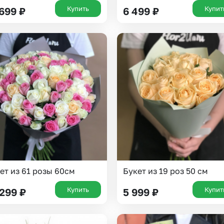
Купить
Купит
 699
₽
6 499
₽
Выберите город доставки
ет из 61 розы 60см
Букет из 19 роз 50 см
Или выберите из популярных
Купить
Купит
 299
₽
5 999
₽
Москва и МО
Санкт-Петербург
Нижний Новгород
Самара