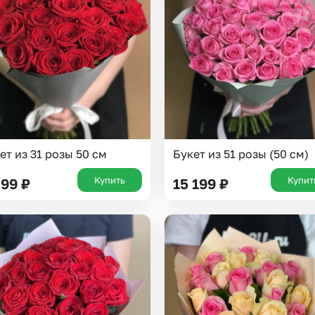
Insta букеты
До
Хиты продаж
Че
Новинки
Все категории
ет из 31 розы 50 см
Букет из 51 розы (50 см)
Купить
Купит
499
₽
15 199
₽