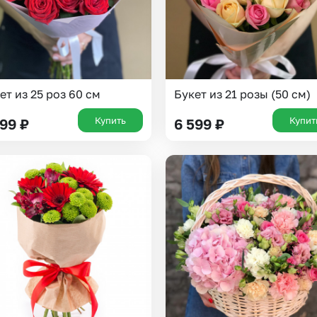
ет из 25 роз 60 см
Букет из 21 розы (50 см)
Купить
Купит
199
₽
6 599
₽