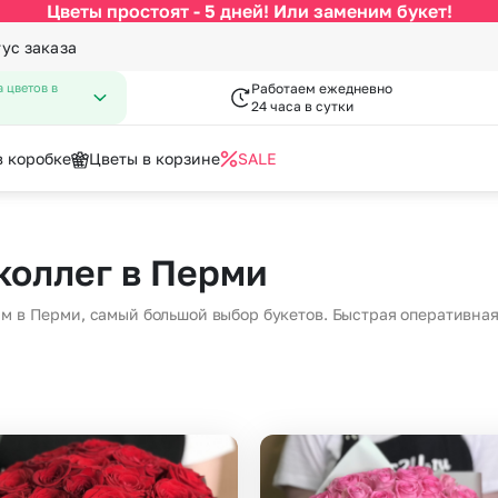
Цветы простоят - 5 дней! Или заменим букет!
тус заказа
 цветов в
Работаем ежедневно
24 часа в сутки
в коробке
Цветы в корзине
SALE
По цвету
Категории
писка из роддома
нфеты к букетам
День Рождения
Открытки
коллег в Перми
 Февраля
День Учителя
Белые розы
По виду цветка
С
Марта
Новый Год
ам в Перми, самый большой выбор букетов. Быстрая оперативная
за
Красные розы
Букеты до 2500 руб
Ав
мая
Пасха
Кремовые розы
Распродажа
Цв
пускной
Последний звонок
Разноцветные розы
Букеты от 4000 руб. (премиу
Цв
довщина
Повышение
Розовые розы
Букеты 2500 - 4000 руб.
До
я роза
Букеты 1500 - 2600 руб.
До
Недорогие цветы
До