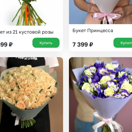
Букет Принцесса
ет из 21 кустовой розы
Купить
Купит
699
₽
7 399
₽