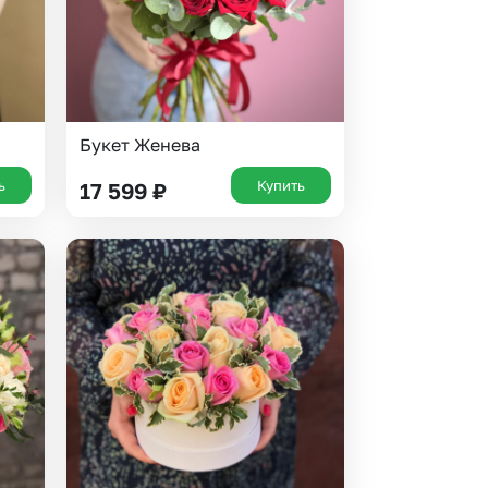
Букет Женева
ь
Купить
17 599
₽