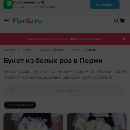
Приложение Flor2U
Установить
Скидка 300₽ в приложении
Цветы простоят - 5 дней! Или заменим букет!
▶
▶
▶
▶
Главная
Цветы
По виду цветка
Розы
Белые
Букет из белых роз в Перми
Белые розы купить по низким ценам в Перми, 100%
гарантия качества. Доставка быстро и круглосуточно!
Найти букет
Популярные
Добавить в избранное
Доба