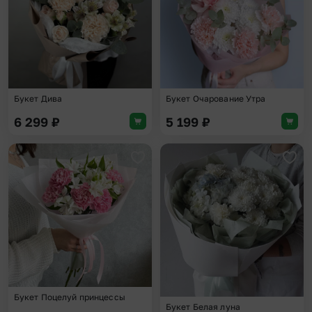
Букет Дива
Букет Очарование Утра
6 299
₽
5 199
₽
Добавить в избранное
Доба
Букет Поцелуй принцессы
Букет Белая луна