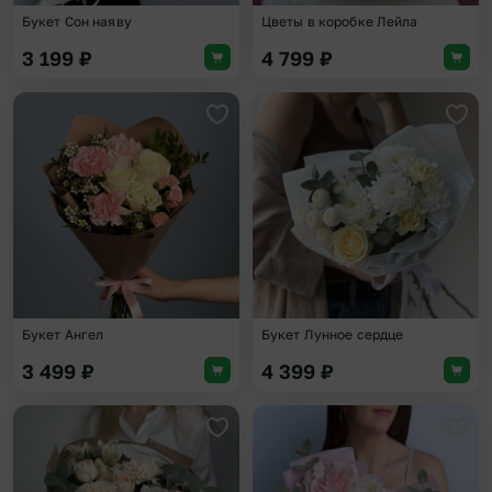
Букет Сон наяву
Цветы в коробке Лейла
3 199
₽
4 799
₽
Добавить в избранное
Доба
Букет Ангел
Букет Лунное сердце
3 499
₽
4 399
₽
Добавить в избранное
Доба