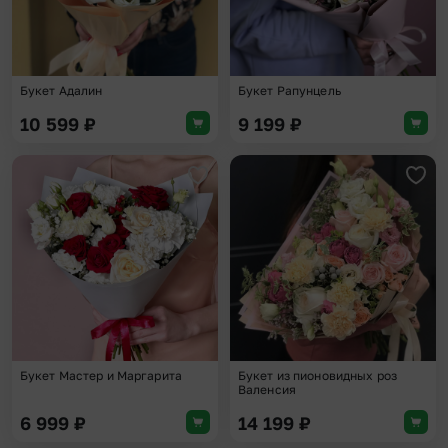
Букет Адалин
Букет Рапунцель
10 599
₽
9 199
₽
Добавить в избранное
Доба
Букет Мастер и Маргарита
Букет из пионовидных роз
Валенсия
6 999
₽
14 199
₽