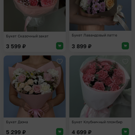
Букет Лавандовый латте
Букет Сказочный закат
3 599
₽
3 899
₽
Добавить в избранное
Доба
Букет Дюма
Букет Клубничный пломбир
5 299
₽
4 699
₽