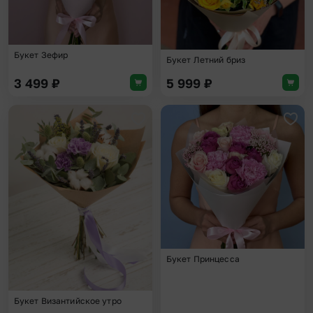
Букет Зефир
Букет Летний бриз
3 499
₽
5 999
₽
Добавить в избранное
Доба
Букет Принцесса
Букет Византийское утро