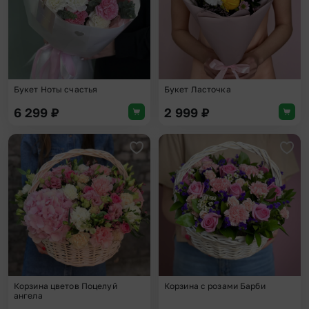
Букет Ноты счастья
Букет Ласточка
6 299
₽
2 999
₽
Добавить в избранное
Доба
Корзина цветов Поцелуй
Корзина с розами Барби
ангела