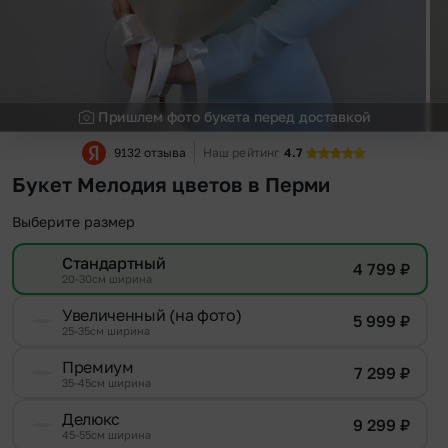
Пришлем фото букета перед доставкой
9132 отзыва
Наш рейтинг
4.7
Букет Мелодия цветов в Перми
Выберите размер
Стандартный
4 799
₽
20-30см ширина
Увеличенный (на фото)
5 999
₽
25-35см ширина
Премиум
7 299
₽
35-45см ширина
Делюкс
9 299
₽
45-55см ширина