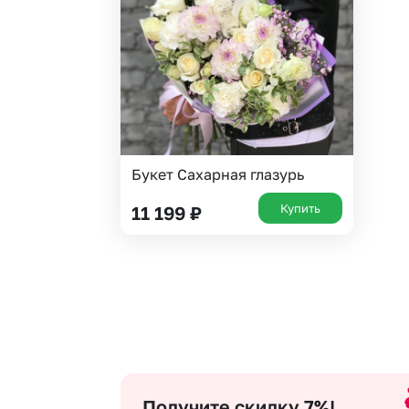
Гвоздики
Статица
Георгины
Суккуленты
Гипсофила
Фрезия
Гортензии
Эустома
Ирисы
Букет Сахарная глазурь
Купить
11 199
₽
Получите скидку 7%!