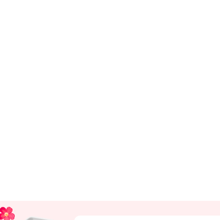
Insta букеты
До
Хиты продаж
Че
Новинки
Все категории
Выберите город доставки
Или выберите из популярных
Москва и МО
Санкт-Петербург
Нижний Новгород
Самара
Казань
Уфа
Челябинск
Екатеринбург