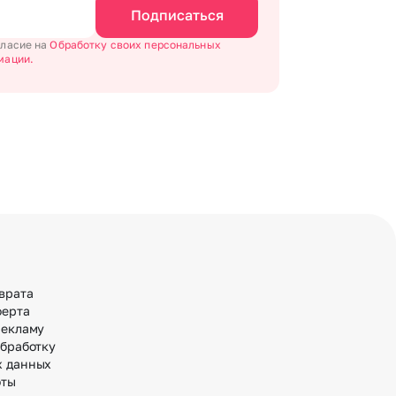
Подписаться
гласие на
Обработку своих персональных
мации.
врата
ферта
рекламу
обработку
х данных
оты