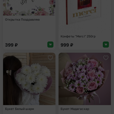
Открытка Поздравляю
Конфеты "Merci" 250гр
399
₽
999
₽
Добавить в избранное
Доба
Букет Белый шарм
Букет Мадагаскар