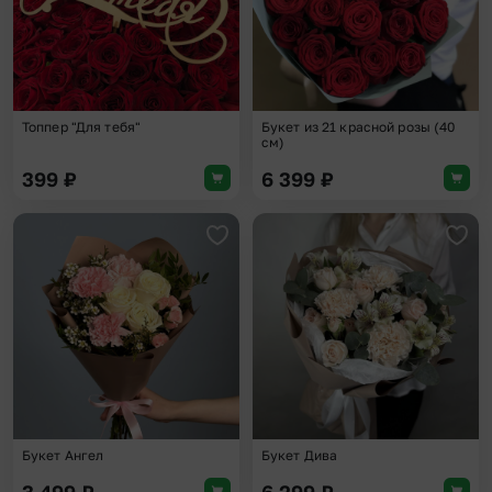
Топпер "Для тебя"
Букет из 21 красной розы (40
см)
399
₽
6 399
₽
Добавить в избранное
Доба
Букет Ангел
Букет Дива