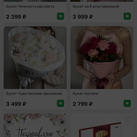
Букет Нежность рассвета
Букет из 9 альстромерий
2 399
₽
3 999
₽
Добавить в избранное
Доба
Букет Чувственное признание
Букет Богема
3 499
₽
2 799
₽
Добавить в избранное
Доба