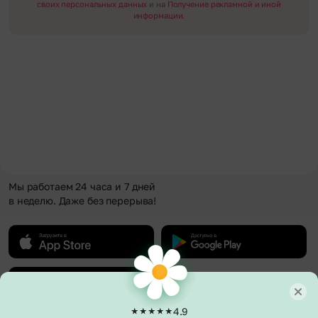
своих персональных данных
и на
Получение рекламной и иной
информации.
Мы работаем 24 часа и 7 дней
в неделю. Даже без перерыва!
4.9