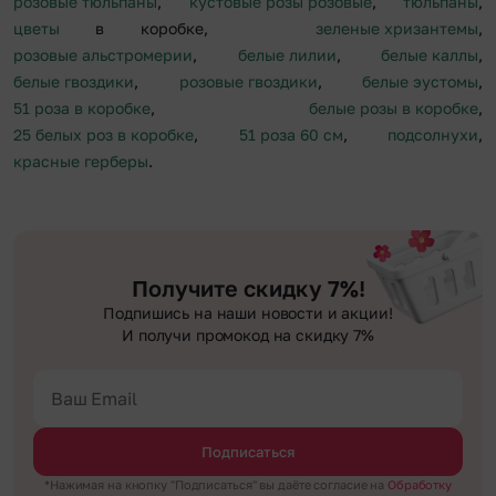
розовые тюльпаны
,
кустовые розы розовые
,
тюльпаны
,
цветы
в коробке,
зеленые хризантемы
,
розовые альстромерии
,
белые лилии
,
белые каллы
,
белые гвоздики
,
розовые гвоздики
,
белые эустомы
,
51 роза в коробке
,
белые розы в коробке
,
25 белых роз в коробке
,
51 роза 60 см
,
подсолнухи
,
красные герберы
.
Получите скидку 7%!
Подпишись на наши новости и акции!
И получи промокод на скидку 7%
Подписаться
*Нажимая на кнопку "Подписаться" вы даёте согласие на
Обработку