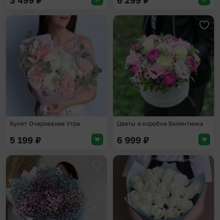
3 499
₽
6 299
₽
Добавить в избранное
Доба
Букет Очарование Утра
Цветы в коробке Валентинка
5 199
₽
6 999
₽
Добавить в избранное
Доба