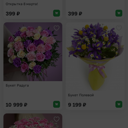
Открытка 8 марта!
399
₽
399
₽
Добавить в избранное
Доба
Букет Радуга
Букет Полевой
10 999
₽
9 199
₽
Добавить в избранное