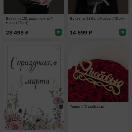
Букет из 101 розы нежный
Букет из 51 белой розы (40 см)
микс (40 см)
28 499
₽
14 699
₽
Добавить в избранное
Доба
Топпер "С любовью"