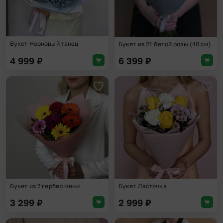
Букет Неоновый танец
Букет из 21 белой розы (40 см)
4 999
₽
6 399
₽
Добавить в избранное
Доба
Букет из 7 гербер мини
Букет Ласточка
3 299
₽
2 999
₽