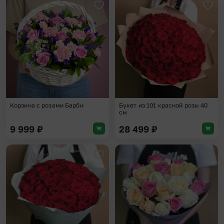
Добавить в избранное
Доба
Корзина с розами Барби
Букет из 101 красной розы 40
см
9 999
₽
28 499
₽
Добавить в избранное
Доба