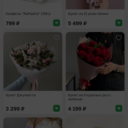
Конфеты "Raffaello" 150гр
Букет из 21 розы Кения
799
₽
5 499
₽
Добавить в избранное
Доба
Букет Джульетта
Букет из 9 красных роз с
зеленью
3 299
₽
4 199
₽