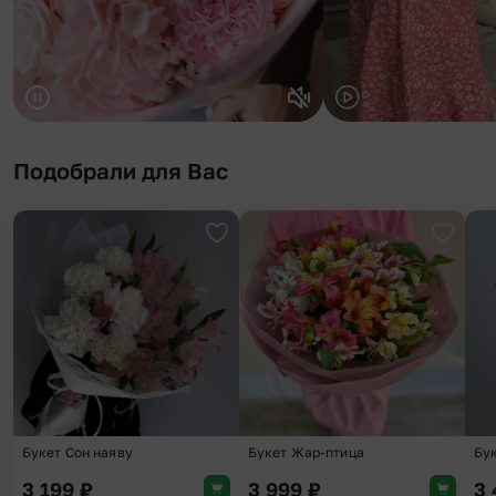
Подобрали для Вас
Добавить в избранное
Добави
Букет Сон наяву
Букет Жар-птица
Бу
3 199
₽
3 999
₽
3