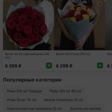
Добавить в избранное
Добави
Букет из 21 красной розы (40
Букет из 17 роз (70 см)
Бу
см)
6 399
₽
6 299
₽
6
Популярные категории
Розы 101 шт Сердце
Розы 101 шт 60 см
Розы 15 шт 70 см
Белые тюльпаны 31 шт
Красно-желтые тюльпаны 21 шт
Букеты из каллов