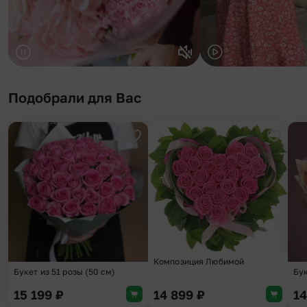
Подобрали для Вас
Добавить в избранное
Добави
Композиция Любимой
Букет из 51 розы (50 см)
Бук
15 199
₽
14 899
₽
1