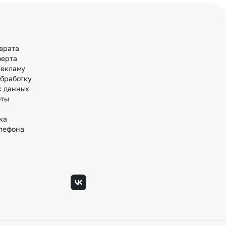
врата
ферта
рекламу
обработку
х данных
оты
ка
лефона