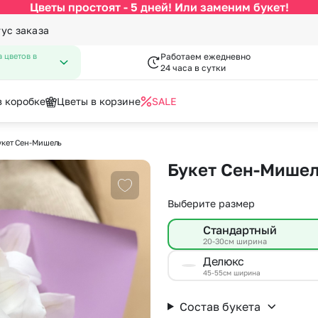
Цветы простоят - 5 дней! Или заменим букет!
тус заказа
 цветов в
Работаем ежедневно
24 часа в сутки
в коробке
Цветы в корзине
SALE
укет Сен-Мишель
По цвету
Категории
писка из роддома
нфеты к букетам
День Рождения
Открытки
Букет Сен-Мишел
 Февраля
День Учителя
Белые розы
По виду цветка
С
Добавить в избранное
Марта
Новый Год
Выберите размер
за
Красные розы
Букеты до 2500 руб
Ав
мая
Пасха
Кремовые розы
Распродажа
Цв
Стандартный
пускной
Последний звонок
20-30см ширина
Разноцветные розы
Букеты от 4000 руб. (премиу
Цв
довщина
Повышение
Делюкс
Розовые розы
Букеты 2500 - 4000 руб.
До
45-55см ширина
я роза
Букеты 1500 - 2600 руб.
До
Состав букета
Недорогие цветы
До