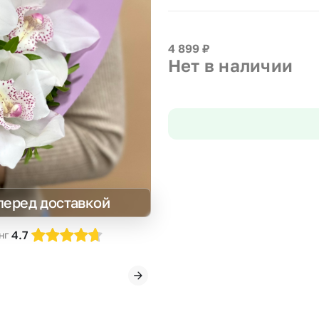
Insta букеты
До
Хиты продаж
Че
4 899
₽
Новинки
Нет в наличии
Все категории
перед доставкой
4.7
нг