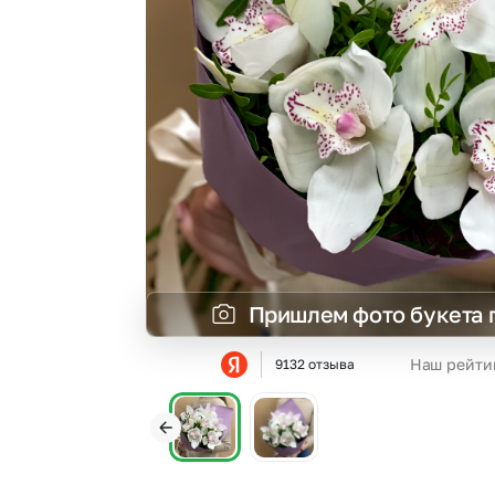
Гвоздики
Статица
Георгины
Суккуленты
Гипсофила
Фрезия
Гортензии
Эустома
Ирисы
Пришлем фото букета 
Наш рейти
9132 отзыва