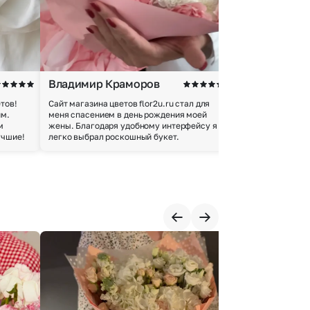
Владимир Краморов
Андрей Б.
тов!
Сайт магазина цветов flor2u.ru стал для
Покупкой остался
им.
меня спасением в день рождения моей
доставки осущес
м
жены. Благодаря удобному интерфейсу я
качество цветов 
учшие!
легко выбрал роскошный букет.
добросовестно.