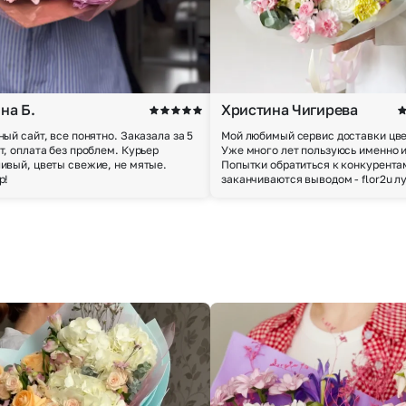
Выберите город доставки
на Б.
Христина Чигирева
ный сайт, все понятно. Заказала за 5
Мой любимый сервис доставки цве
т, оплата без проблем. Курьер
Уже много лет пользуюсь именно 
Или выберите из популярных
ивый, цветы свежие, не мятые.
Попытки обратиться к конкурента
р!
заканчиваются выводом - flor2u л
Москва и МО
Санкт-Петербург
Нижний Новгород
Самара
Казань
Уфа
Челябинск
Екатеринбург
Новосибирск
Омск
Волгоград
Воронеж